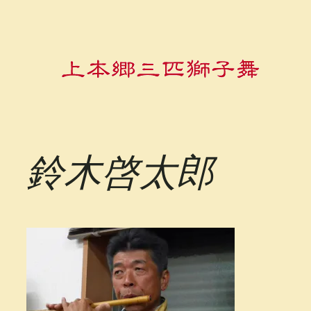
内
容
を
ス
キ
ッ
プ
鈴木啓太郎