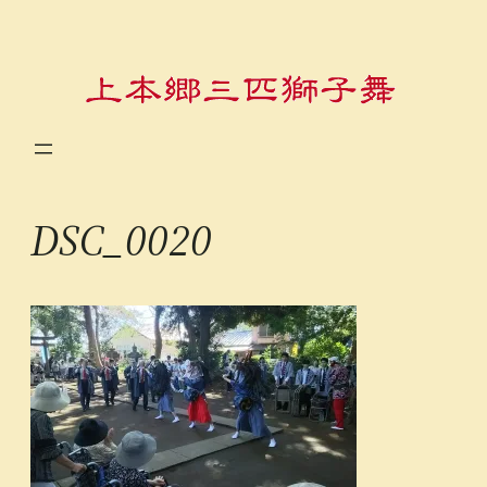
内
容
を
ス
キ
ッ
プ
DSC_0020