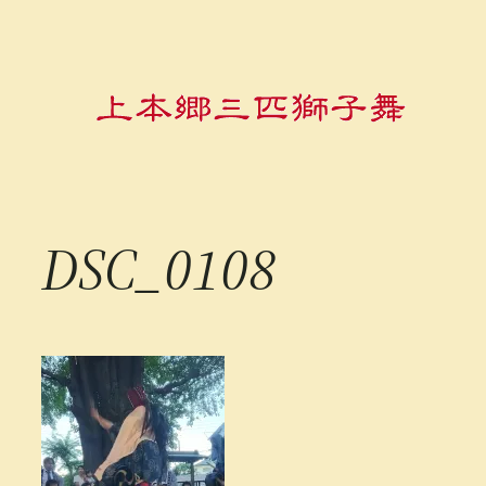
内
容
を
ス
キ
ッ
プ
DSC_0108