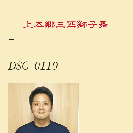
内
容
を
ス
キ
ッ
プ
DSC_0110