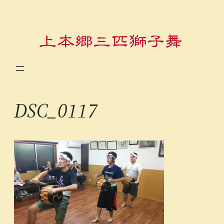
内
容
を
ス
キ
ッ
プ
DSC_0117