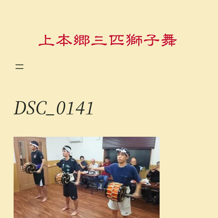
内
容
を
ス
キ
ッ
プ
DSC_0141