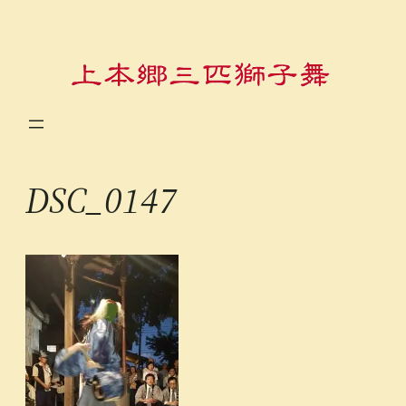
内
容
を
ス
キ
ッ
プ
DSC_0147