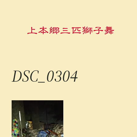
内
容
を
ス
キ
ッ
プ
DSC_0304