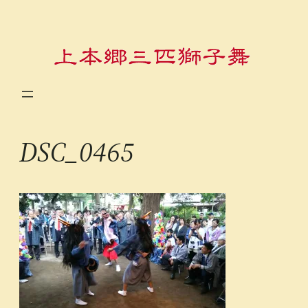
内
容
を
ス
キ
ッ
プ
DSC_0465