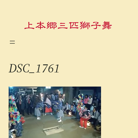
内
容
を
ス
キ
ッ
プ
DSC_1761